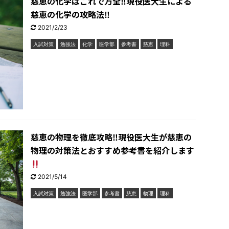
慈恵の化学はこれで万全‼︎現役医大生による
慈恵の化学の攻略法‼︎
2021/2/23
入試対策
勉強法
化学
医学部
参考書
慈恵
理科
慈恵の物理を徹底攻略‼︎現役医大生が慈恵の
物理の対策法とおすすめ参考書を紹介します
2021/5/14
入試対策
勉強法
医学部
参考書
慈恵
物理
理科