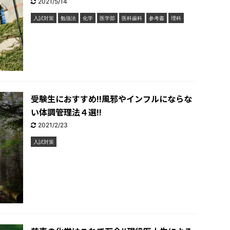
2021/5/14
入試対策
勉強法
化学
医学部
医科歯科
参考書
理科
受験生におすすめ!!風邪やインフルにならな
い体調管理法４選!!
2021/2/23
入試対策