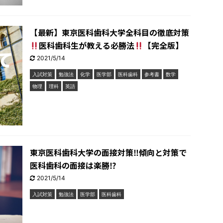
【最新】東京医科歯科大学全科目の徹底対策
医科歯科生が教える必勝法
【完全版】
2021/5/14
入試対策
勉強法
化学
医学部
医科歯科
参考書
数学
物理
理科
英語
東京医科歯科大学の面接対策‼︎傾向と対策で
医科歯科の面接は楽勝⁉︎
2021/5/14
入試対策
勉強法
医学部
医科歯科