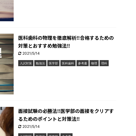
医科歯科の物理を徹底解析‼︎合格するための
対策とおすすめ勉強法‼︎
2021/5/14
入試対策
勉強法
医学部
医科歯科
参考書
物理
理科
面接試験の必勝法‼︎医学部の面接をクリアす
るためのポイントと対策法‼︎
2021/5/14