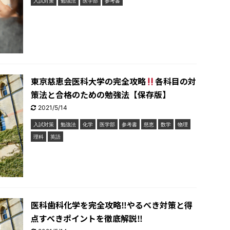
入試対策
勉強法
医学部
参考書
東京慈恵会医科大学の完全攻略
各科目の対
策法と合格のための勉強法【保存版】
2021/5/14
入試対策
勉強法
化学
医学部
参考書
慈恵
数学
物理
理科
英語
医科歯科化学を完全攻略‼︎やるべき対策と得
点すべきポイントを徹底解説‼︎