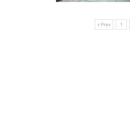
« Prev
1