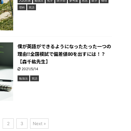
入試対策
勉強法
化学
医学部
参考書
慈恵
数学
物理
理科
英語
僕が英語ができるようになったたった一つの
理由‼︎全国模試で偏差値80を出すには！？
【森千紘先生】
2021/5/14
勉強法
英語
2
3
Next »