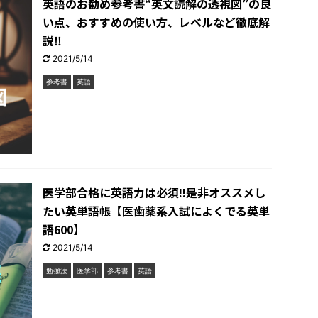
英語のお勧め参考書“英文読解の透視図”の良
い点、おすすめの使い方、レベルなど徹底解
説‼︎
2021/5/14
参考書
英語
医学部合格に英語力は必須!!是非オススメし
たい英単語帳【医歯薬系入試によくでる英単
語600】
2021/5/14
勉強法
医学部
参考書
英語