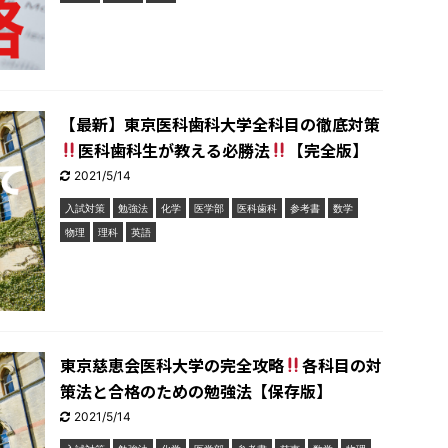
【最新】東京医科歯科大学全科目の徹底対策
医科歯科生が教える必勝法
【完全版】
2021/5/14
入試対策
勉強法
化学
医学部
医科歯科
参考書
数学
物理
理科
英語
東京慈恵会医科大学の完全攻略
各科目の対
策法と合格のための勉強法【保存版】
2021/5/14