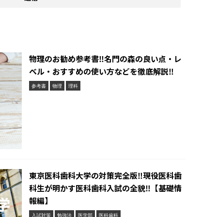
物理のお勧め参考書‼︎名門の森の良い点・レ
ベル・おすすめの使い方などを徹底解説‼︎
参考書
物理
理科
東京医科歯科大学の対策完全版‼︎現役医科歯
科生が明かす医科歯科入試の全貌‼︎【基礎情
報編】
入試対策
勉強法
医学部
医科歯科