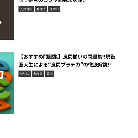
入試対策
勉強法
医学部
【おすすめ問題集】良問揃いの問題集!!現役
医大生による“良問プラチカ”の徹底解説!!
勉強法
参考書
数学