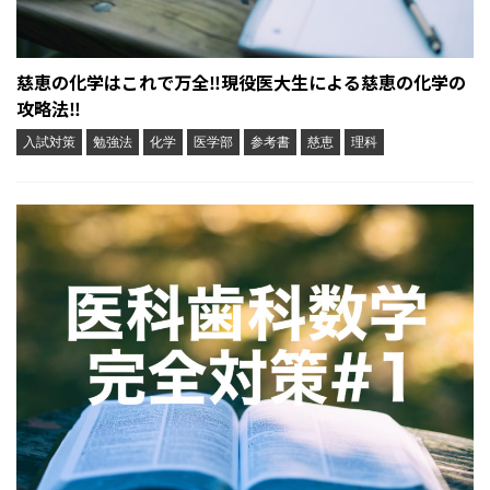
慈恵の化学はこれで万全‼︎現役医大生による慈恵の化学の
攻略法‼︎
入試対策
勉強法
化学
医学部
参考書
慈恵
理科