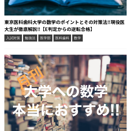
東京医科歯科大学の数学のポイントとその対策法‼︎現役医
大生が徹底解説‼︎【E判定からの逆転合格】
入試対策
勉強法
医学部
医科歯科
数学