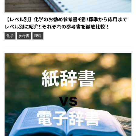
【レベル別】化学のお勧め参考書4選‼︎標準から応用まで
レベル別に紹介‼︎それぞれの参考書を徹底比較‼︎
化学
参考書
理科