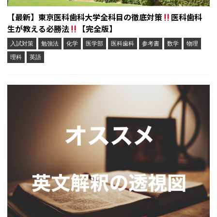
【最新】東京医科歯科大学全科目の徹底対策
医科歯科
生が教える必勝法
【完全版】
入試対策
勉強法
化学
医学部
医科歯科
参考書
数学
物理
理科
英語