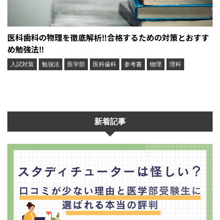
医科歯科の物理を徹底解析‼︎合格するための対策とおすす
め勉強法‼︎
入試対策
勉強法
医学部
医科歯科
参考書
物理
理科
新着記事