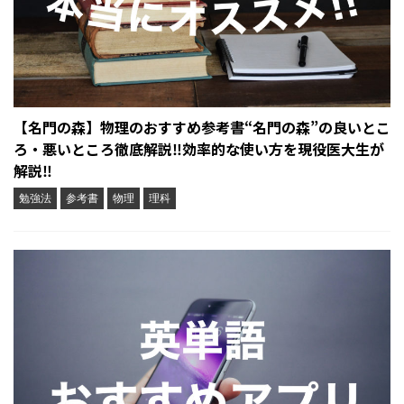
【名門の森】物理のおすすめ参考書“名門の森”の良いとこ
ろ・悪いところ徹底解説‼︎効率的な使い方を現役医大生が
解説‼︎
勉強法
参考書
物理
理科