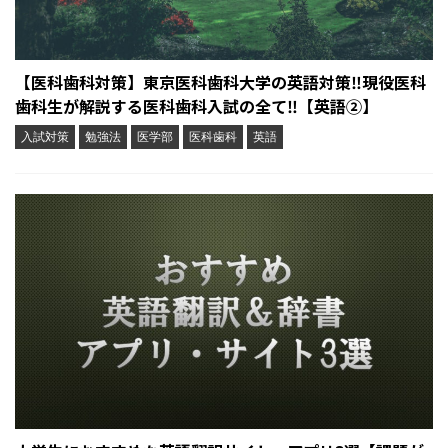
【医科歯科対策】東京医科歯科大学の英語対策‼︎現役医科
歯科生が解説する医科歯科入試の全て‼︎【英語②】
入試対策
勉強法
医学部
医科歯科
英語