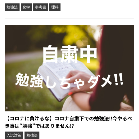
勉強法
化学
参考書
理科
【コロナに負けるな】コロナ自粛下での勉強法‼︎今やるべ
き事は“勉強”ではありません⁉︎
入試対策
勉強法