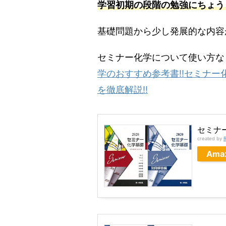
学習初期の段階の勉強にちょう
基礎問題から少し発展的な内容
セミナー化学について使い方な
学のおすすめ参考書‼︎セミナ
を徹底解説‼︎
セミナ
created by
R
Ama