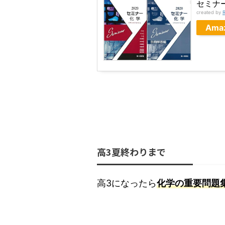
セミナ
created by
R
Ama
高3夏終わりまで
高3になったら
化学の重要問題