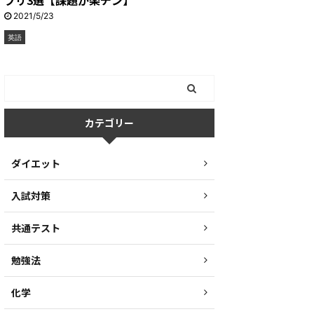
プリ3選【課題が楽チン】
2021/5/23
英語
カテゴリー
ダイエット
入試対策
共通テスト
勉強法
化学