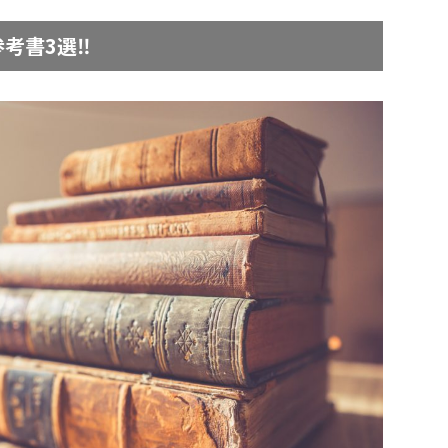
考書3選‼︎