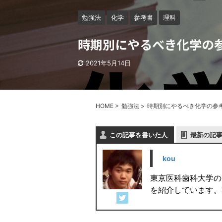
勉強法
化学
参考書
理科
時期別にやるべき化学の参
2021年5月14日
HOME
>
勉強法
>
時期別にやるべき化学の参考
この記事を書いた人
最新の記
kou
東京医科歯科大学の
を紹介しています。