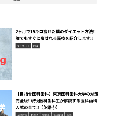
2ヶ月で15キロ痩せた僕のダイエット方法‼︎
誰でもすぐに痩せれる裏技を紹介します‼︎
ダイエット
雑談
【目指せ医科歯科】東京医科歯科大学の対策
完全版‼︎現役医科歯科生が解説する医科歯科
入試の全て‼︎【英語④】
入試対策
勉強法
医学部
医科歯科
英語