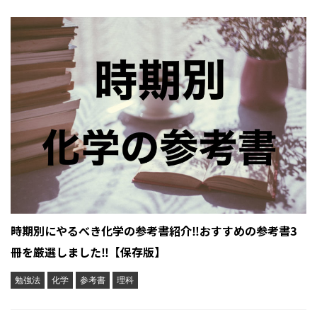
時期別にやるべき化学の参考書紹介‼︎おすすめの参考書3
冊を厳選しました‼︎【保存版】
勉強法
化学
参考書
理科