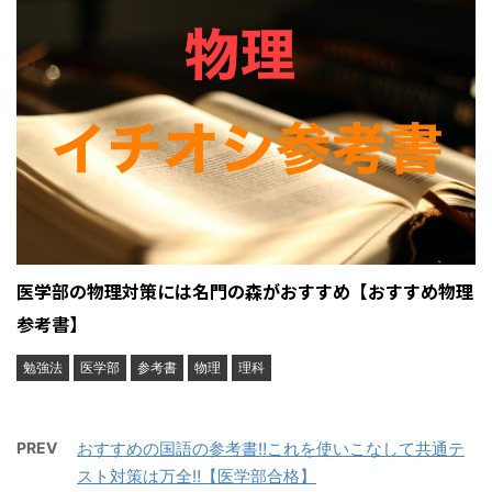
医学部の物理対策には名門の森がおすすめ【おすすめ物理
参考書】
勉強法
医学部
参考書
物理
理科
PREV
おすすめの国語の参考書‼︎これを使いこなして共通テ
スト対策は万全‼︎【医学部合格】