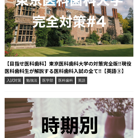
【目指せ医科歯科】東京医科歯科大学の対策完全版‼︎現役
医科歯科生が解説する医科歯科入試の全て‼︎【英語③】
入試対策
勉強法
医学部
医科歯科
英語