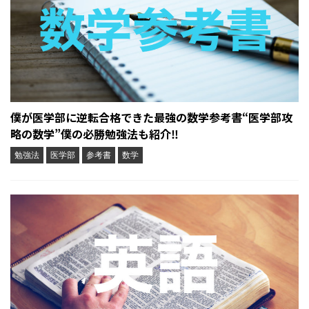
僕が医学部に逆転合格できた最強の数学参考書“医学部攻
略の数学”僕の必勝勉強法も紹介‼︎
勉強法
医学部
参考書
数学