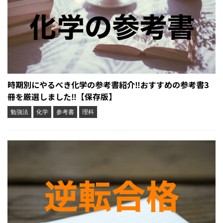
時期別にやるべき化学の参考書紹介‼︎おすすめの参考書3
冊を厳選しました‼︎【保存版】
勉強法
化学
参考書
理科