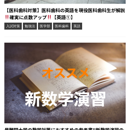
【医科歯科対策】医科歯科の英語を現役医科歯科生が解説
確実に点数アップ
【英語①】
入試対策
勉強法
医学部
医科歯科
英語
最難関大学の数学対策におすすめの参考書‼︎新数学演習の