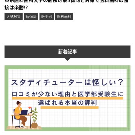
接は楽勝⁉︎
入試対策
勉強法
医学部
医科歯科
新着記事