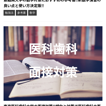
良い点と使い方決定版‼︎
勉強法
参考書
数学
東京医科歯科大学の面接対策‼︎傾向と対策で医科歯科の面