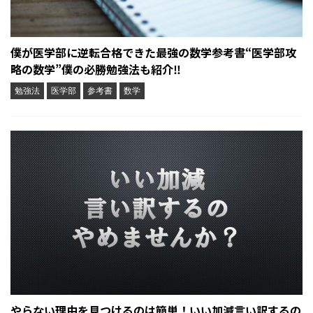
僕が医学部に逆転合格できた最強の数学参考書“医学部攻
略の数学”僕の必勝勉強法も紹介‼︎
勉強法
医学部
参考書
数学
やらない理由を見つけるのは簡単！いい加減言い訳するの