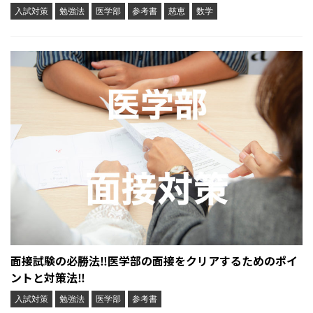
入試対策
勉強法
医学部
参考書
慈恵
数学
面接試験の必勝法‼︎医学部の面接をクリアするためのポイ
ントと対策法‼︎
入試対策
勉強法
医学部
参考書