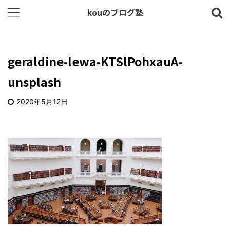
kouのブログ塾
geraldine-lewa-KTSlPohxauA-
unsplash
2020年5月12日