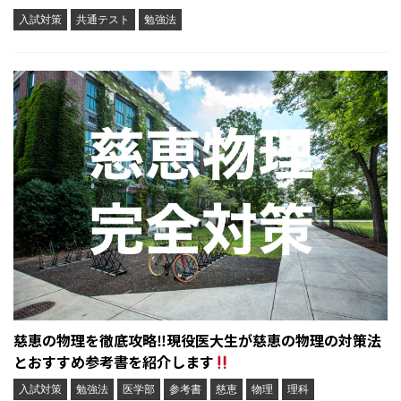
入試対策
共通テスト
勉強法
慈恵の物理を徹底攻略‼︎現役医大生が慈恵の物理の対策法
とおすすめ参考書を紹介します
入試対策
勉強法
医学部
参考書
慈恵
物理
理科