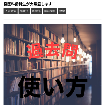
役医科歯科生が大暴露します‼︎
入試対策
勉強法
医学部
医科歯科
数学