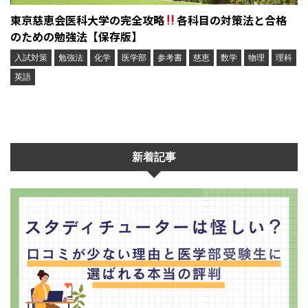
東京慈恵会医科大学の完全攻略
各科目の対策法と合格
のための勉強法【保存版】
入試対策
勉強法
化学
医学部
参考書
慈恵
数学
物理
理科
英語
新着記事